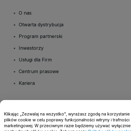
O nas
Otwarta dystrybucja
Program partnerski
Inwestorzy
Usługi dla Firm
Centrum prasowe
Kariera
Masz pytania?
Klikając „Zezwalaj na wszystko", wyrażasz zgodę na korzystanie
Centrum pomocy / Skontaktuj się z nami
plików cookie w celu poprawy funkcjonalności witryny i trafności
marketingowej. W przeciwnym razie będziemy używać wyłącznie