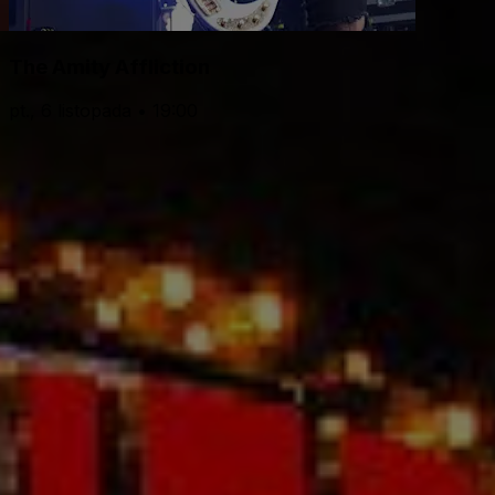
The Amity Affliction
pt., 6 listopada • 19:00