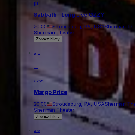
pt
Sabbath - Long Live OZZY
20:00
Stroudsburg, PA, USA
Sherman The
Sherman Theater
Zobacz bilety
wrz
10
czw
Margo Price
20:00
Stroudsburg, PA, USA
Sherman The
Sherman Theater
Zobacz bilety
wrz