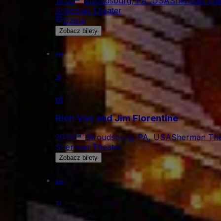
15:00
Stroudsburg, PA, USA
Sherman The
Sherman Theater
Dzisiaj
Zobacz bilety
sie
14
pt
Rich Vos and Jim Florentine
20:00
Stroudsburg, PA, USA
Sherman The
Sherman Theater
Zobacz bilety
sie
21