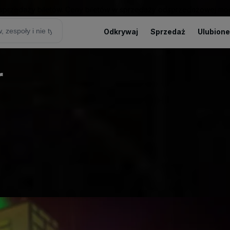
sprzedaży biletów. Ceny biletów w sprzedaży odsprzedażowej mogą
Odkrywaj
Sprzedaż
Ulubione
r