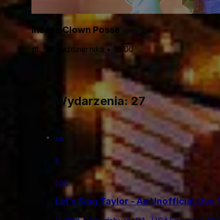
Insane Clown Posse
pt., 23 października • 19:00
Wydarzenia: 27
sie
8
sob
Let’s Sing Taylor - An Unofficial Live