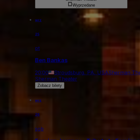
Wyprzedane
wrz
25
pt
Ben Bankas
20:00
Stroudsburg, PA, USA
Sherman The
Sherman Theater
Zobacz bilety
wrz
26
sob