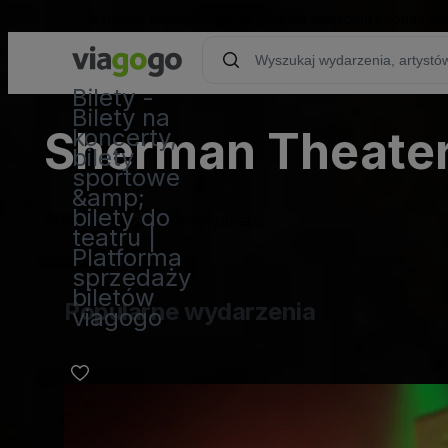
Jesteśmy największym na świecie miejscem kupna i od
Bilety -
Bilety na
Sherman Theate
koncerty,
bilety
sportowe
&amp;
bilety do
Stroudsburg, Pennsylvania
teatru |
Platforma
sprzedaży
biletów
Popularne wydarzenia
viagogo