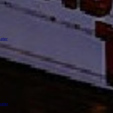
ater
ater