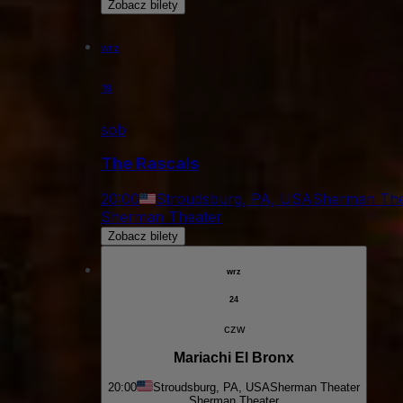
Zobacz bilety
wrz
19
sob
The Rascals
20:00
Stroudsburg, PA, USA
Sherman The
Sherman Theater
Zobacz bilety
wrz
24
czw
Mariachi El Bronx
20:00
Stroudsburg, PA, USA
Sherman Theater
Sherman Theater