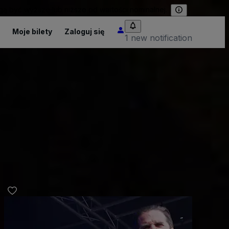
 być wyższe lub niższe od wartości nominalnej.
Moje bilety
Zaloguj się
1 new notification