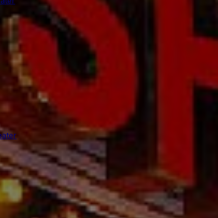
ater
ater