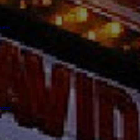
ater
ater