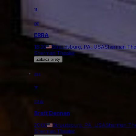
11
pt
ERRA
18:30
Stroudsburg, PA, USA
Sherman The
Sherman Theater
Zobacz bilety
wrz
17
czw
Brett Dennen
20:00
Stroudsburg, PA, USA
Sherman The
Sherman Theater