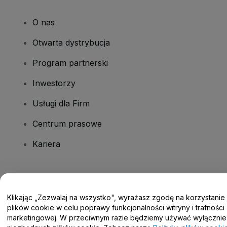
O nas
Otwarta dystrybucja
Program partnerski
Inwestorzy
Usługi dla Firm
Centrum prasowe
Kariera
Masz pytania?
Klikając „Zezwalaj na wszystko", wyrażasz zgodę na korzystanie
Centrum pomocy / Skontaktuj się z nami
plików cookie w celu poprawy funkcjonalności witryny i trafności
marketingowej. W przeciwnym razie będziemy używać wyłącznie