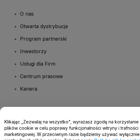
O nas
Otwarta dystrybucja
Program partnerski
Inwestorzy
Usługi dla Firm
Centrum prasowe
Kariera
Masz pytania?
Klikając „Zezwalaj na wszystko", wyrażasz zgodę na korzystanie
Centrum pomocy / Skontaktuj się z nami
plików cookie w celu poprawy funkcjonalności witryny i trafności
marketingowej. W przeciwnym razie będziemy używać wyłącznie