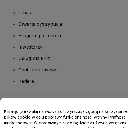
O nas
Otwarta dystrybucja
Program partnerski
Inwestorzy
Usługi dla Firm
Centrum prasowe
Kariera
Masz pytania?
Klikając „Zezwalaj na wszystko", wyrażasz zgodę na korzystanie
Centrum pomocy / Skontaktuj się z nami
plików cookie w celu poprawy funkcjonalności witryny i trafności
marketingowej. W przeciwnym razie będziemy używać wyłącznie