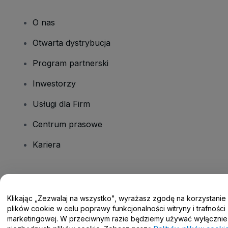
O nas
Otwarta dystrybucja
Program partnerski
Inwestorzy
Usługi dla Firm
Centrum prasowe
Kariera
Masz pytania?
Klikając „Zezwalaj na wszystko", wyrażasz zgodę na korzystanie
Centrum pomocy / Skontaktuj się z nami
plików cookie w celu poprawy funkcjonalności witryny i trafności
marketingowej. W przeciwnym razie będziemy używać wyłącznie