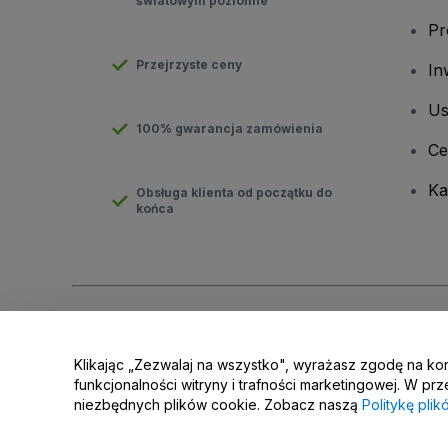
światowym poziomie
Pr
Przejrzyste ceny
In
Us
100% gwarancja zamówienia
Ce
Ka
Obsługa klienta od początku do
końca
Prawa autorskie © viagogo GmbH 2026
Informacje dotyczące
Korzystanie z tej strony internetowej oznacza akceptację
Regu
Klikając „Zezwalaj na wszystko", wyrażasz zgodę na ko
Prośba o nieudostępnianie danych osobowych / Twoje wybory 
funkcjonalności witryny i trafności marketingowej. W 
niezbędnych plików cookie. Zobacz naszą
Politykę pli