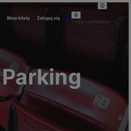
 być wyższe lub niższe od wartości nominalnej.
Moje bilety
Zaloguj się
1 new notification
 Parking