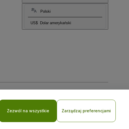
Polski
US$
Dolar amerykański
i prywatności w przypadku urządzeń mobilnych
Zezwól na wszystkie
Zarządzaj preferencjami