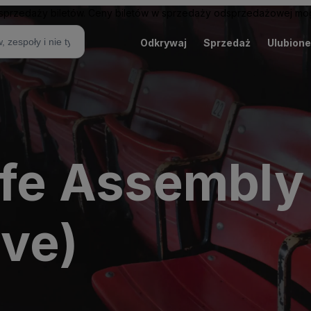
sprzedaży biletów. Ceny biletów w sprzedaży odsprzedażowej mogą
Odkrywaj
Sprzedaż
Ulubione
ife Assembly
ive)