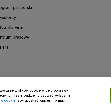
ogram partnerski
westorzy
ługi dla Firm
ntrum prasowe
riera
laminu
i
Polityki prywatności
oraz
Polityki dotyczącej plików cookie
i
Polityk
rzystanie z plików cookie w celu poprawy
w zakresie prywatności
przeciwnym razie będziemy używać wyłącznie
ków cookie
, aby uzyskać więcej informacji.