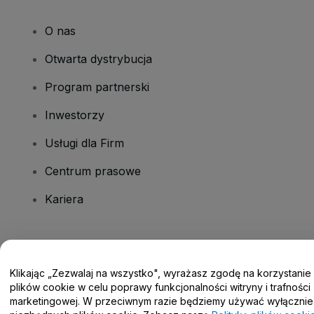
O nas
Otwarta dystrybucja
Program partnerski
Inwestorzy
Usługi dla Firm
Centrum prasowe
Kariera
Masz pytania?
Klikając „Zezwalaj na wszystko", wyrażasz zgodę na korzystanie
Centrum pomocy / Skontaktuj się z nami
plików cookie w celu poprawy funkcjonalności witryny i trafności
marketingowej. W przeciwnym razie będziemy używać wyłącznie