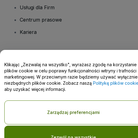
Usługi dla Firm
Centrum prasowe
Kariera
Masz pytania?
Klikając „Zezwalaj na wszystko", wyrażasz zgodę na korzystanie
Centrum pomocy / Skontaktuj się z nami
plików cookie w celu poprawy funkcjonalności witryny i trafności
marketingowej. W przeciwnym razie będziemy używać wyłącznie
niezbędnych plików cookie. Zobacz naszą
Politykę plików cooki
aby uzyskać więcej informacji.
Prawa autorskie © viagogo GmbH 2026
Informacje dotyczące
Korzystanie z tej strony internetowej oznacza akceptację
Zarządzaj preferencjami
Regulaminu
i
Polityki prywatności
oraz
Polityki dotyczącej plików
cookie
i
Polityki prywatności w przypadku urządzeń mobilnych
Prośba o nieudostępnianie danych osobowych / Twoje wybory w
zakresie prywatności
Zezwól na wszystkie