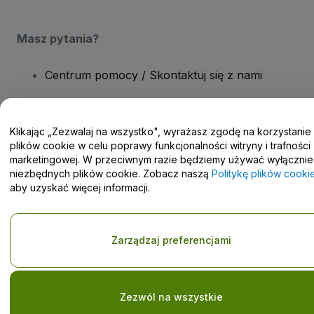
Masz pytania?
Centrum pomocy / Skontaktuj się z nami
Klikając „Zezwalaj na wszystko", wyrażasz zgodę na korzystanie
plików cookie w celu poprawy funkcjonalności witryny i trafności
Prawa autorskie © viagogo GmbH 2026
Informacje dotyczące
marketingowej. W przeciwnym razie będziemy używać wyłącznie
Korzystanie z tej strony internetowej oznacza akceptację
niezbędnych plików cookie. Zobacz naszą
Politykę plików cooki
Regulaminu
i
Polityki prywatności
oraz
Polityki dotyczącej plików
aby uzyskać więcej informacji.
cookie
i
Polityki prywatności w przypadku urządzeń mobilnych
Prośba o nieudostępnianie danych osobowych / Twoje wybory w
zakresie prywatności
Zarządzaj preferencjami
Zezwól na wszystkie