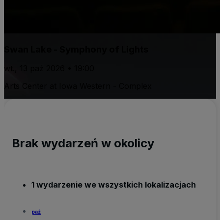
Swan Lake - Symphony of Lights
wt., 13 paź 2026 • 19:00
Arts Center at Iowa Western - Complex
Brak wydarzeń w okolicy
1 wydarzenie we wszystkich lokalizacjach
paź