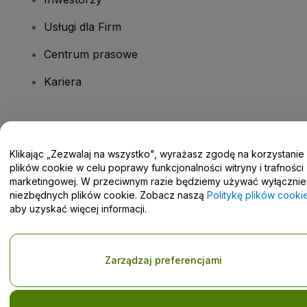
Usługi dla Firm
Centrum prasowe
Kariera
Masz pytania?
Klikając „Zezwalaj na wszystko", wyrażasz zgodę na korzystanie
Centrum pomocy / Skontaktuj się z nami
plików cookie w celu poprawy funkcjonalności witryny i trafności
marketingowej. W przeciwnym razie będziemy używać wyłącznie
niezbędnych plików cookie. Zobacz naszą
Politykę plików cooki
aby uzyskać więcej informacji.
Prawa autorskie © viagogo GmbH 2026
Informacje dotyczące
Korzystanie z tej strony internetowej oznacza akceptację
Zarządzaj preferencjami
Regulaminu
i
Polityki prywatności
oraz
Polityki dotyczącej plików
cookie
i
Polityki prywatności w przypadku urządzeń mobilnych
Prośba o nieudostępnianie danych osobowych / Twoje wybory w
zakresie prywatności