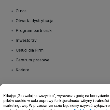
O nas
Otwarta dystrybucja
Program partnerski
Inwestorzy
Usługi dla Firm
Centrum prasowe
Kariera
Masz pytania?
Klikając „Zezwalaj na wszystko", wyrażasz zgodę na korzystanie
Centrum pomocy / Skontaktuj się z nami
plików cookie w celu poprawy funkcjonalności witryny i trafności
marketingowej. W przeciwnym razie będziemy używać wyłącznie