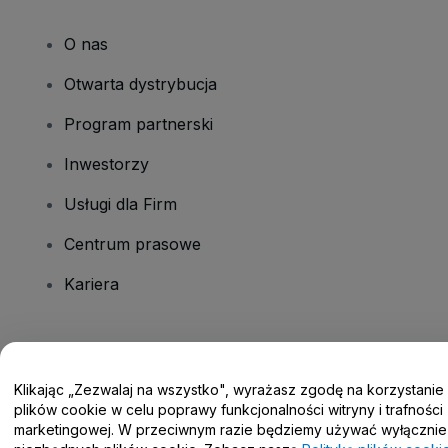
O nas
Otwarta dystrybucja
Program partnerski
Inwestorzy
Usługi dla Firm
Centrum prasowe
Kariera
Masz pytania?
Klikając „Zezwalaj na wszystko", wyrażasz zgodę na korzystanie
Centrum pomocy / Skontaktuj się z nami
plików cookie w celu poprawy funkcjonalności witryny i trafności
marketingowej. W przeciwnym razie będziemy używać wyłącznie