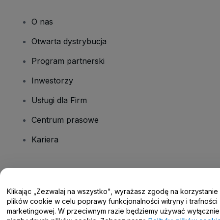
O nas
Otwarta dystrybucja
Program partnerski
Inwestorzy
Usługi dla Firm
Centrum prasowe
Kariera
Masz pytania?
Klikając „Zezwalaj na wszystko", wyrażasz zgodę na korzystanie
Centrum pomocy / Skontaktuj się z nami
plików cookie w celu poprawy funkcjonalności witryny i trafności
marketingowej. W przeciwnym razie będziemy używać wyłącznie