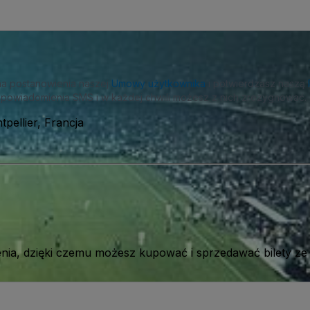
na postanowienia naszej
Umowy użytkownika
i potwierdzasz naszą
powiadomienia SMS i w każdej chwili możesz z nich zrezygnować.
pellier, Francja
ia, dzięki czemu możesz kupować i sprzedawać bilety ze