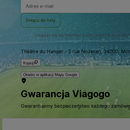
Adres
e-
mail
Dołącz do listy
Logując się lub tworząc konto, wyrażasz zgodę 
Théâtre du Hangar
-
3 rue Nozeran, 34000, Mont
Kopiuj
Otwórz w aplikacji Mapy Google
Gwarancja Viagogo
Gwarantujemy bezpieczeństwo każdego zamówien