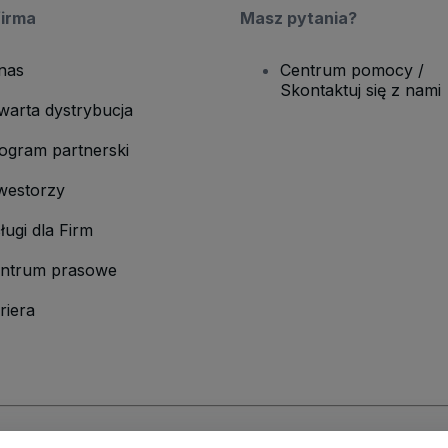
firma
Masz pytania?
nas
Centrum pomocy /
Skontaktuj się z nami
warta dystrybucja
ogram partnerski
westorzy
ługi dla Firm
ntrum prasowe
riera