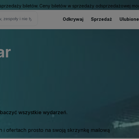
sprzedaży biletów. Ceny biletów w sprzedaży odsprzedażowej mogą
Odkrywaj
Sprzedaż
Ulubione
ar
zobaczyć wszystkie wydarzeń.
 i ofertach prosto na swoją skrzynkę mailową