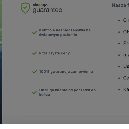
Nasza 
O 
Kontrole bezpieczeństwa na
Ot
światowym poziomie
Pr
Przejrzyste ceny
In
Us
100% gwarancja zamówienia
Ce
Ka
Obsługa klienta od początku do
końca