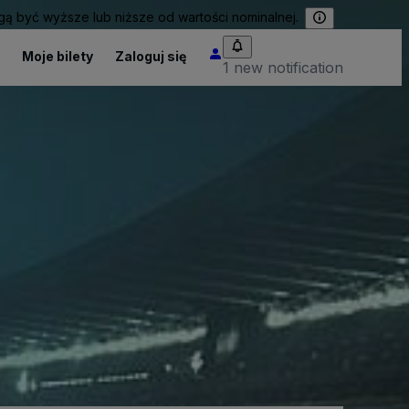
 być wyższe lub niższe od wartości nominalnej.
Moje bilety
Zaloguj się
1 new notification