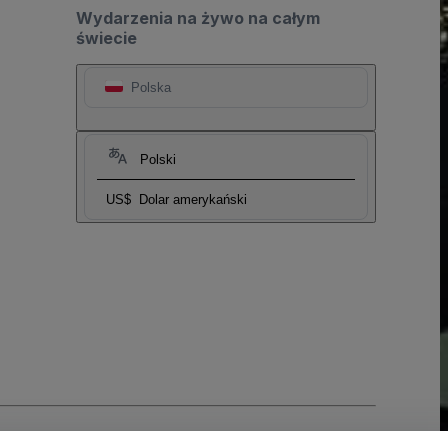
Wydarzenia na żywo na całym
świecie
Polska
Polski
US$
Dolar amerykański