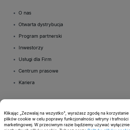
O nas
Otwarta dystrybucja
Program partnerski
Inwestorzy
Usługi dla Firm
Centrum prasowe
Kariera
Masz pytania?
Klikając „Zezwalaj na wszystko", wyrażasz zgodę na korzystanie
Centrum pomocy / Skontaktuj się z nami
plików cookie w celu poprawy funkcjonalności witryny i trafności
marketingowej. W przeciwnym razie będziemy używać wyłącznie