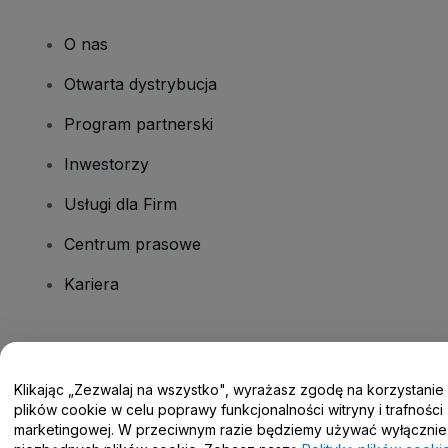
O nas
Otwarta dystrybucja
Program partnerski
Inwestorzy
Usługi dla Firm
Centrum prasowe
Kariera
Masz pytania?
Klikając „Zezwalaj na wszystko", wyrażasz zgodę na korzystanie
Centrum pomocy / Skontaktuj się z nami
plików cookie w celu poprawy funkcjonalności witryny i trafności
marketingowej. W przeciwnym razie będziemy używać wyłącznie