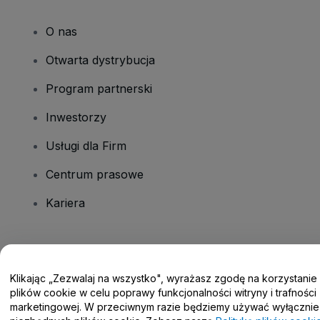
O nas
Otwarta dystrybucja
Program partnerski
Inwestorzy
Usługi dla Firm
Centrum prasowe
Kariera
Masz pytania?
Klikając „Zezwalaj na wszystko", wyrażasz zgodę na korzystanie
Centrum pomocy / Skontaktuj się z nami
plików cookie w celu poprawy funkcjonalności witryny i trafności
marketingowej. W przeciwnym razie będziemy używać wyłącznie