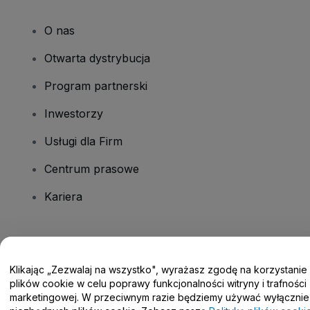
O nas
Otwarta dystrybucja
Program partnerski
Inwestorzy
Usługi dla Firm
Centrum prasowe
Kariera
Masz pytania?
Klikając „Zezwalaj na wszystko", wyrażasz zgodę na korzystanie
Centrum pomocy / Skontaktuj się z nami
plików cookie w celu poprawy funkcjonalności witryny i trafności
marketingowej. W przeciwnym razie będziemy używać wyłącznie