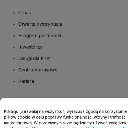
O nas
Otwarta dystrybucja
Program partnerski
Inwestorzy
Usługi dla Firm
Centrum prasowe
Kariera
Masz pytania?
Klikając „Zezwalaj na wszystko", wyrażasz zgodę na korzystanie
Centrum pomocy / Skontaktuj się z nami
plików cookie w celu poprawy funkcjonalności witryny i trafności
marketingowej. W przeciwnym razie będziemy używać wyłącznie