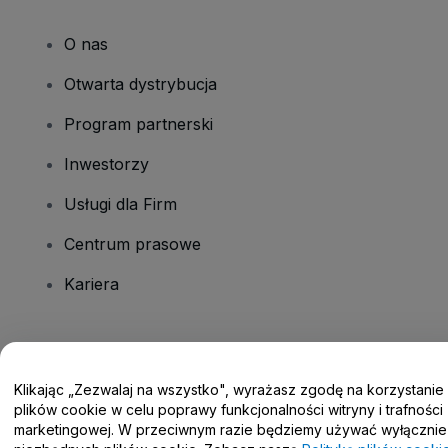
O nas
Otwarta dystrybucja
Program partnerski
Inwestorzy
Usługi dla Firm
Centrum prasowe
Kariera
Masz pytania?
Klikając „Zezwalaj na wszystko", wyrażasz zgodę na korzystanie
Centrum pomocy / Skontaktuj się z nami
plików cookie w celu poprawy funkcjonalności witryny i trafności
marketingowej. W przeciwnym razie będziemy używać wyłącznie