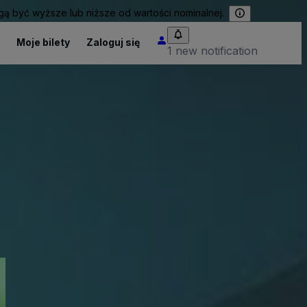
 być wyższe lub niższe od wartości nominalnej.
Moje bilety
Zaloguj się
1 new notification