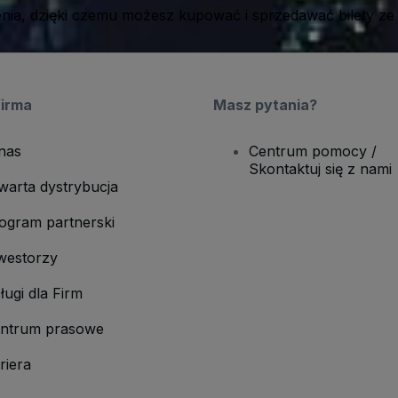
ia, dzięki czemu możesz kupować i sprzedawać bilety ze
firma
Masz pytania?
nas
Centrum pomocy /
Skontaktuj się z nami
warta dystrybucja
ogram partnerski
westorzy
ługi dla Firm
ntrum prasowe
riera