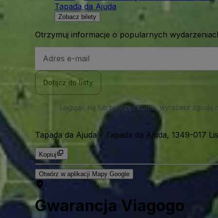
Tapada da Ajuda
Zobacz bilety
Otrzymuj informacje o popularnych wydarzeniach
Adres
e-
mail
Dołącz do listy
Logując się lub tworząc konto, wyrażasz zgodę 
Tapada da Ajuda
-
Tapada da Ajuda, 1349-017 Lis
Kopiuj
Otwórz w aplikacji Mapy Google
Gwarancja Viagogo