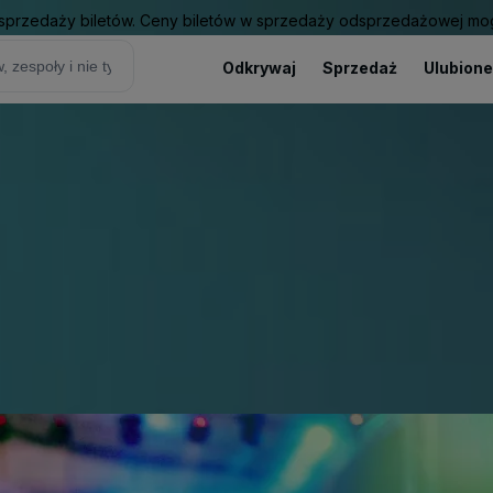
sprzedaży biletów. Ceny biletów w sprzedaży odsprzedażowej mogą
Odkrywaj
Sprzedaż
Ulubione