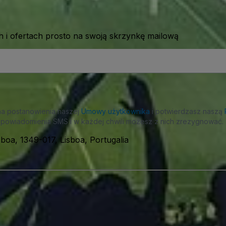
 i ofertach prosto na swoją skrzynkę mailową
na postanowienia naszej
Umowy użytkownika
i potwierdzasz naszą
powiadomienia SMS i w każdej chwili możesz z nich zrezygnować.
boa, 1349-017, Lisboa, Portugalia