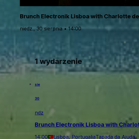
Brunch Electronik Lisboa with Charlotte d
niedz., 30 sierpnia • 14:00
1 wydarzenie
sie
30
ndz
Brunch Electronik Lisboa with Charlo
14:00
Lisboa, Portugalia
Tapada da Ajuda