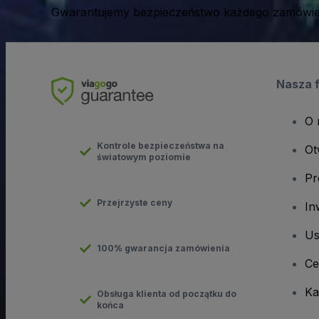
Gwarantujemy bezpieczeństwo każdego zamówien
Nasza 
O 
Kontrole bezpieczeństwa na
Ot
światowym poziomie
Pr
Przejrzyste ceny
In
Us
100% gwarancja zamówienia
Ce
Ka
Obsługa klienta od początku do
końca