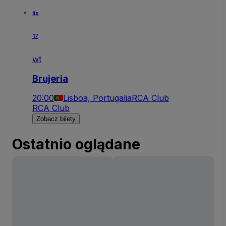
lis
17
wt
Brujeria
20:00
Lisboa, Portugalia
RCA Club
RCA Club
Zobacz bilety
Ostatnio oglądane