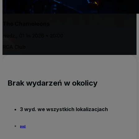
The Chameleons
niedz., 01 lis 2026 • 20:00
RCA Club
Brak wydarzeń w okolicy
3 wyd. we wszystkich lokalizacjach
paź