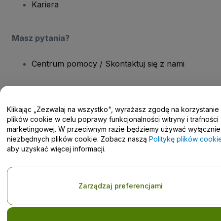
Kariera
Masz pytania?
Centrum pomocy / Skontaktuj się z nami
Klikając „Zezwalaj na wszystko", wyrażasz zgodę na korzystanie
plików cookie w celu poprawy funkcjonalności witryny i trafności
Prawa autorskie © viagogo GmbH 2026
Informacje dotyczące
marketingowej. W przeciwnym razie będziemy używać wyłącznie
Korzystanie z tej strony internetowej oznacza akceptację
Regulaminu
i
Polityki prywatności
oraz
Polityki dotyczącej plików
niezbędnych plików cookie. Zobacz naszą
Politykę plików cooki
cookie
i
Polityki prywatności w przypadku urządzeń mobilnych
aby uzyskać więcej informacji.
Prośba o nieudostępnianie danych osobowych / Twoje wybory w
zakresie prywatności
Zarządzaj preferencjami