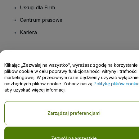
Usługi dla Firm
Centrum prasowe
Kariera
Masz pytania?
Klikając „Zezwalaj na wszystko", wyrażasz zgodę na korzystanie
Centrum pomocy / Skontaktuj się z nami
plików cookie w celu poprawy funkcjonalności witryny i trafności
marketingowej. W przeciwnym razie będziemy używać wyłącznie
niezbędnych plików cookie. Zobacz naszą
Politykę plików cooki
aby uzyskać więcej informacji.
Prawa autorskie © viagogo GmbH 2026
Informacje dotyczące
Korzystanie z tej strony internetowej oznacza akceptację
Zarządzaj preferencjami
Regulaminu
i
Polityki prywatności
oraz
Polityki dotyczącej plików
cookie
i
Polityki prywatności w przypadku urządzeń mobilnych
Prośba o nieudostępnianie danych osobowych / Twoje wybory w
zakresie prywatności
Zezwól na wszystkie