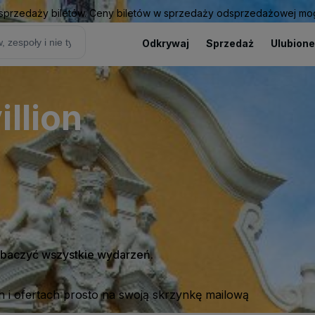
sprzedaży biletów. Ceny biletów w sprzedaży odsprzedażowej mogą
Odkrywaj
Sprzedaż
Ulubione
llion
zobaczyć wszystkie wydarzeń.
 i ofertach prosto na swoją skrzynkę mailową