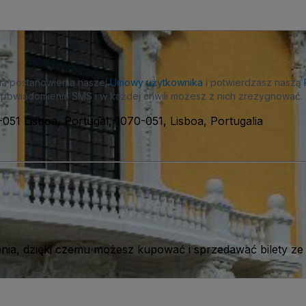
na postanowienia naszej
Umowy użytkownika
i potwierdzasz naszą
powiadomienia SMS i w każdej chwili możesz z nich zrezygnować.
-051 Lisboa, Portugal, 1070-051, Lisboa, Portugalia
ia, dzięki czemu możesz kupować i sprzedawać bilety ze