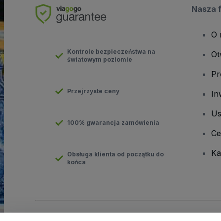
Nasza 
O 
Kontrole bezpieczeństwa na
Ot
światowym poziomie
Pr
Przejrzyste ceny
In
Us
100% gwarancja zamówienia
Ce
Ka
Obsługa klienta od początku do
końca