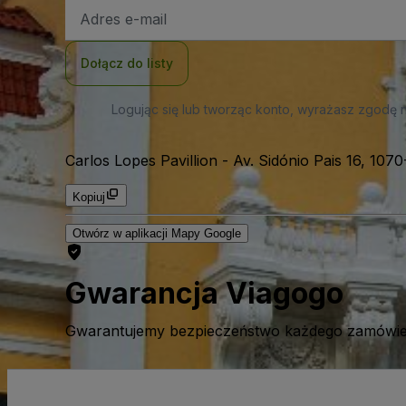
Adres
e-
mail
Dołącz do listy
Logując się lub tworząc konto, wyrażasz zgodę 
Carlos Lopes Pavillion
-
Av. Sidónio Pais 16, 1070
Kopiuj
Otwórz w aplikacji Mapy Google
Gwarancja Viagogo
Gwarantujemy bezpieczeństwo każdego zamówien