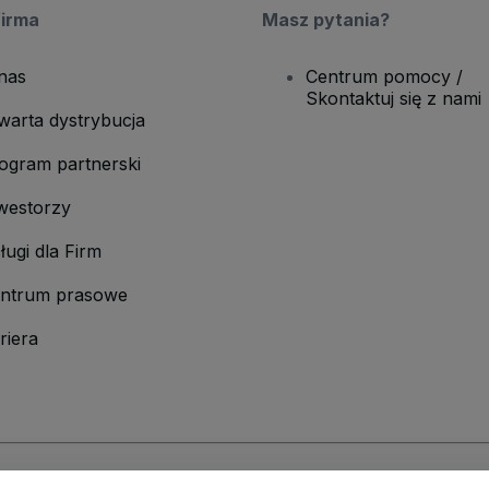
firma
Masz pytania?
nas
Centrum pomocy /
Skontaktuj się z nami
warta dystrybucja
ogram partnerski
westorzy
ługi dla Firm
ntrum prasowe
riera