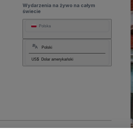
Wydarzenia na żywo na całym
świecie
Polska
Polski
US$
Dolar amerykański