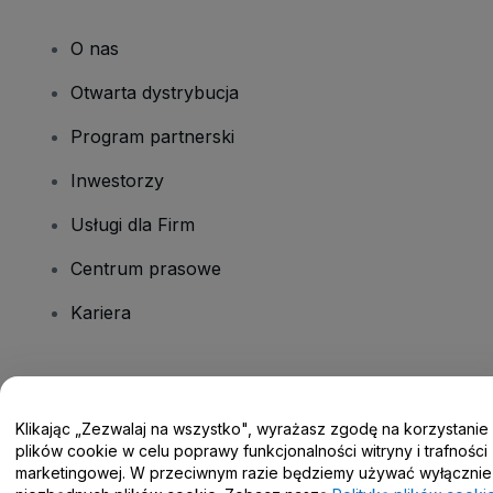
O nas
Otwarta dystrybucja
Program partnerski
Inwestorzy
Usługi dla Firm
Centrum prasowe
Kariera
Masz pytania?
Klikając „Zezwalaj na wszystko", wyrażasz zgodę na korzystanie
Centrum pomocy / Skontaktuj się z nami
plików cookie w celu poprawy funkcjonalności witryny i trafności
marketingowej. W przeciwnym razie będziemy używać wyłącznie