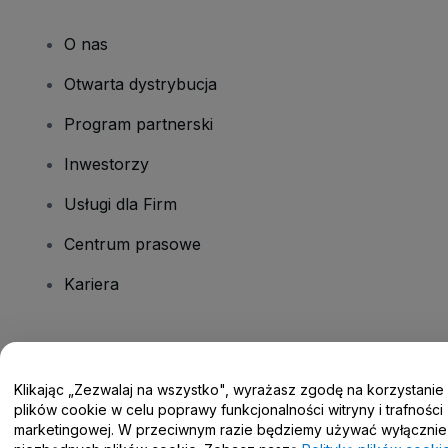
O nas
Otwarta dystrybucja
Program partnerski
Inwestorzy
Usługi dla Firm
Centrum prasowe
Kariera
Masz pytania?
Klikając „Zezwalaj na wszystko", wyrażasz zgodę na korzystanie
Centrum pomocy / Skontaktuj się z nami
plików cookie w celu poprawy funkcjonalności witryny i trafności
marketingowej. W przeciwnym razie będziemy używać wyłącznie