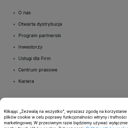
O nas
Otwarta dystrybucja
Program partnerski
Inwestorzy
Usługi dla Firm
Centrum prasowe
Kariera
Masz pytania?
Klikając „Zezwalaj na wszystko", wyrażasz zgodę na korzystanie
Centrum pomocy / Skontaktuj się z nami
plików cookie w celu poprawy funkcjonalności witryny i trafności
marketingowej. W przeciwnym razie będziemy używać wyłącznie