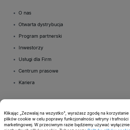
O nas
Otwarta dystrybucja
Program partnerski
Inwestorzy
Usługi dla Firm
Centrum prasowe
Kariera
Masz pytania?
Klikając „Zezwalaj na wszystko", wyrażasz zgodę na korzystanie
Centrum pomocy / Skontaktuj się z nami
plików cookie w celu poprawy funkcjonalności witryny i trafności
marketingowej. W przeciwnym razie będziemy używać wyłącznie