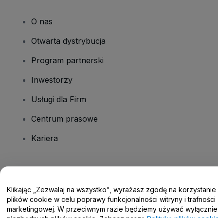
O nas
Otwarta dystrybucja
Program partnerski
Inwestorzy
Usługi dla Firm
Centrum prasowe
Kariera
Masz pytania?
Klikając „Zezwalaj na wszystko", wyrażasz zgodę na korzystanie
Centrum pomocy / Skontaktuj się z nami
plików cookie w celu poprawy funkcjonalności witryny i trafności
marketingowej. W przeciwnym razie będziemy używać wyłącznie