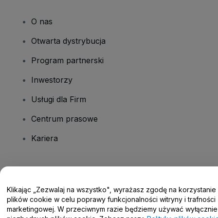
O nas
Otwarta dystrybucja
Program partnerski
Inwestorzy
Usługi dla Firm
Centrum prasowe
Kariera
Masz pytania?
Klikając „Zezwalaj na wszystko", wyrażasz zgodę na korzystanie
Centrum pomocy / Skontaktuj się z nami
plików cookie w celu poprawy funkcjonalności witryny i trafności
marketingowej. W przeciwnym razie będziemy używać wyłącznie