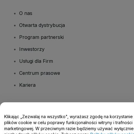
O nas
Otwarta dystrybucja
Program partnerski
Inwestorzy
Usługi dla Firm
Centrum prasowe
Kariera
Masz pytania?
Klikając „Zezwalaj na wszystko", wyrażasz zgodę na korzystanie
Centrum pomocy / Skontaktuj się z nami
plików cookie w celu poprawy funkcjonalności witryny i trafności
marketingowej. W przeciwnym razie będziemy używać wyłącznie