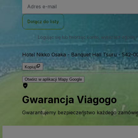
Adres
e-
mail
Dołącz do listy
Logując się lub tworząc konto, wyrażasz zgodę 
Hotel Nikko Osaka - Banquet Hall Tsuru
-
542-00
Kopiuj
Otwórz w aplikacji Mapy Google
Gwarancja Viagogo
Gwarantujemy bezpieczeństwo każdego zamówien