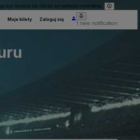
 być wyższe lub niższe od wartości nominalnej.
Moje bilety
Zaloguj się
1 new notification
uru