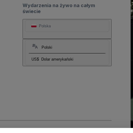
Wydarzenia na żywo na całym
świecie
Polska
Polski
US$
Dolar amerykański