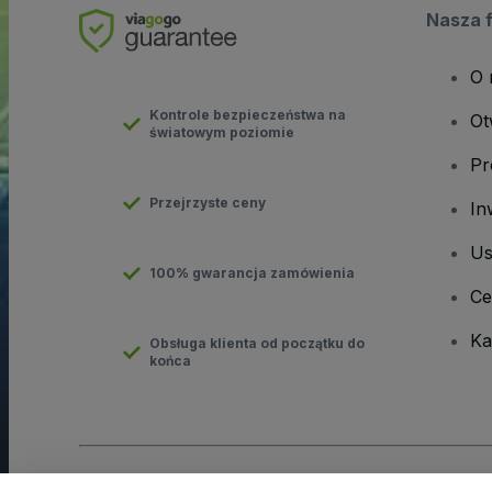
Nasza 
O 
Kontrole bezpieczeństwa na
Ot
światowym poziomie
Pr
Przejrzyste ceny
In
Us
100% gwarancja zamówienia
Ce
Ka
Obsługa klienta od początku do
końca