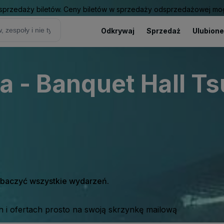
sprzedaży biletów. Ceny biletów w sprzedaży odsprzedażowej mogą
Odkrywaj
Sprzedaż
Ulubione
a - Banquet Hall Ts
zobaczyć wszystkie wydarzeń.
 i ofertach prosto na swoją skrzynkę mailową