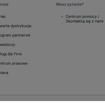
firma
Masz pytania?
nas
Centrum pomocy /
Skontaktuj się z nami
warta dystrybucja
ogram partnerski
westorzy
ługi dla Firm
ntrum prasowe
riera