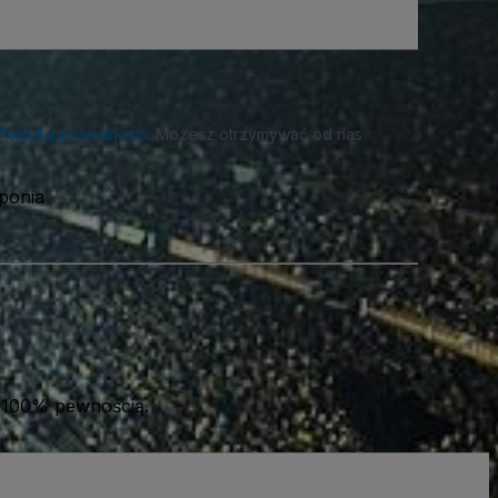
Politykę prywatności
. Możesz otrzymywać od nas
ponia
 100% pewnością.