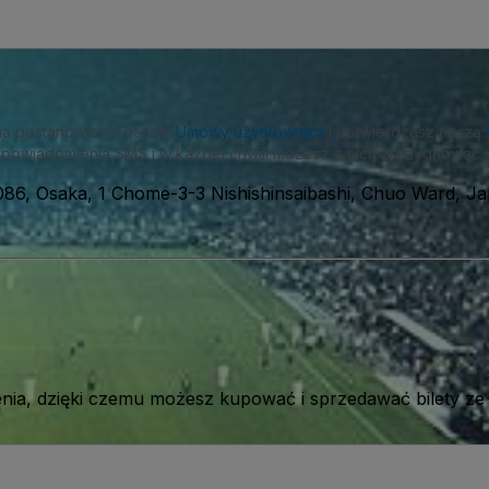
na postanowienia naszej
Umowy użytkownika
i potwierdzasz naszą
powiadomienia SMS i w każdej chwili możesz z nich zrezygnować.
86, Osaka, 1 Chome-3-3 Nishishinsaibashi, Chuo Ward, Ja
ia, dzięki czemu możesz kupować i sprzedawać bilety ze