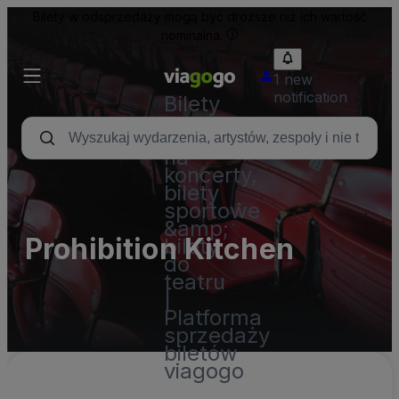
Bilety w odsprzedaży mogą być droższe niż ich wartość
nominalna.
1 new
notification
Bilety
-
Bilety
na
koncerty,
bilety
sportowe
&amp;
Prohibition Kitchen
bilety
do
teatru
|
Platforma
sprzedaży
biletów
viagogo