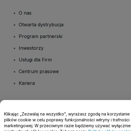
O nas
Otwarta dystrybucja
Program partnerski
Inwestorzy
Usługi dla Firm
Centrum prasowe
Kariera
Masz pytania?
Klikając „Zezwalaj na wszystko", wyrażasz zgodę na korzystanie
Centrum pomocy / Skontaktuj się z nami
plików cookie w celu poprawy funkcjonalności witryny i trafności
marketingowej. W przeciwnym razie będziemy używać wyłącznie