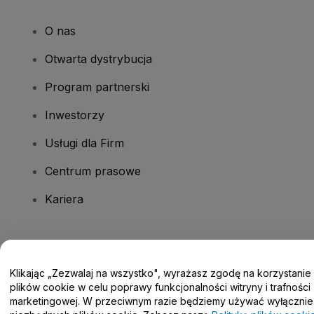
O nas
Otwarta dystrybucja
Program partnerski
Inwestorzy
Usługi dla Firm
Centrum prasowe
Kariera
Masz pytania?
Klikając „Zezwalaj na wszystko", wyrażasz zgodę na korzystanie
Centrum pomocy / Skontaktuj się z nami
plików cookie w celu poprawy funkcjonalności witryny i trafności
marketingowej. W przeciwnym razie będziemy używać wyłącznie