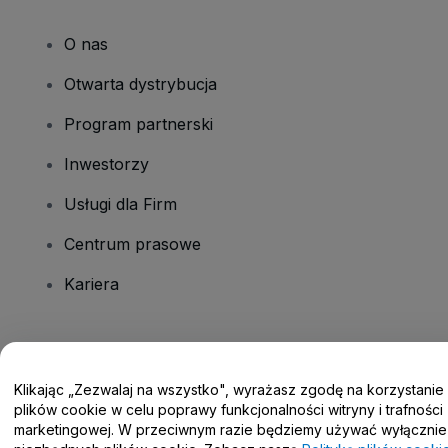
O nas
Otwarta dystrybucja
Program partnerski
Inwestorzy
Usługi dla Firm
Centrum prasowe
Kariera
Masz pytania?
Klikając „Zezwalaj na wszystko", wyrażasz zgodę na korzystanie
Centrum pomocy / Skontaktuj się z nami
plików cookie w celu poprawy funkcjonalności witryny i trafności
marketingowej. W przeciwnym razie będziemy używać wyłącznie