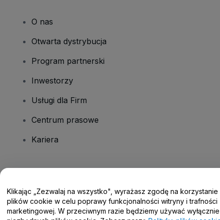
O nas
Otwarta dystrybucja
Program partnerski
Inwestorzy
Usługi dla Firm
Centrum prasowe
Kariera
Masz pytania?
Klikając „Zezwalaj na wszystko", wyrażasz zgodę na korzystanie
Centrum pomocy / Skontaktuj się z nami
plików cookie w celu poprawy funkcjonalności witryny i trafności
marketingowej. W przeciwnym razie będziemy używać wyłącznie