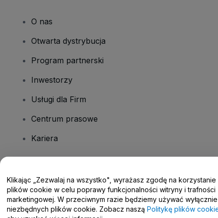
O nas
Otwarta dystrybucja
Program partnerski
Inwestorzy
Usługi dla Firm
Centrum prasowe
Kariera
Masz pytania?
Klikając „Zezwalaj na wszystko", wyrażasz zgodę na korzystanie
plików cookie w celu poprawy funkcjonalności witryny i trafności
Centrum pomocy / Skontaktuj się z nami
marketingowej. W przeciwnym razie będziemy używać wyłącznie
niezbędnych plików cookie. Zobacz naszą
Politykę plików cooki