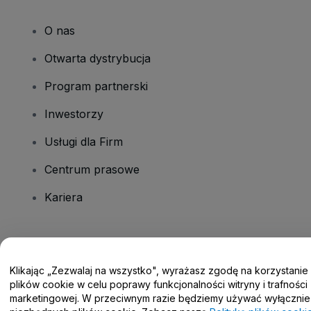
O nas
Otwarta dystrybucja
Program partnerski
Inwestorzy
Usługi dla Firm
Centrum prasowe
Kariera
Masz pytania?
Klikając „Zezwalaj na wszystko", wyrażasz zgodę na korzystanie
Centrum pomocy / Skontaktuj się z nami
plików cookie w celu poprawy funkcjonalności witryny i trafności
marketingowej. W przeciwnym razie będziemy używać wyłącznie