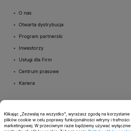
O nas
Otwarta dystrybucja
Program partnerski
Inwestorzy
Usługi dla Firm
Centrum prasowe
Kariera
Masz pytania?
Klikając „Zezwalaj na wszystko", wyrażasz zgodę na korzystanie
Centrum pomocy / Skontaktuj się z nami
plików cookie w celu poprawy funkcjonalności witryny i trafności
marketingowej. W przeciwnym razie będziemy używać wyłącznie