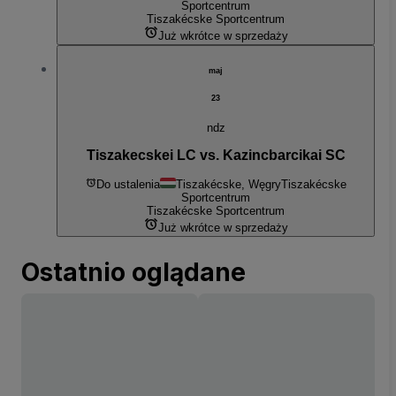
Sportcentrum
Tiszakécske Sportcentrum
Już wkrótce w sprzedaży
maj
23
ndz
Tiszakecskei LC vs. Kazincbarcikai SC
Do ustalenia
Tiszakécske, Węgry
Tiszakécske
Sportcentrum
Tiszakécske Sportcentrum
Już wkrótce w sprzedaży
Ostatnio oglądane