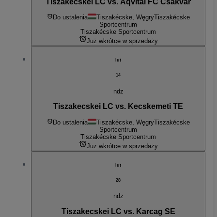
Tiszakecskei LC vs. Aqvital FC Csakvar
Do ustalenia
Tiszakécske, Węgry
Tiszakécske
Sportcentrum
Tiszakécske Sportcentrum
Już wkrótce w sprzedaży
lut
14
ndz
Tiszakecskei LC vs. Kecskemeti TE
Do ustalenia
Tiszakécske, Węgry
Tiszakécske
Sportcentrum
Tiszakécske Sportcentrum
Już wkrótce w sprzedaży
lut
28
ndz
Tiszakecskei LC vs. Karcag SE