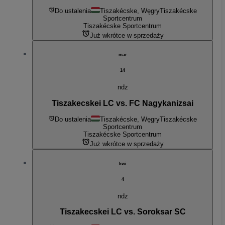
Do ustalenia
Tiszakécske, Węgry
Tiszakécske
Sportcentrum
Tiszakécske Sportcentrum
Już wkrótce w sprzedaży
mar
14
ndz
Tiszakecskei LC vs. FC Nagykanizsai
Do ustalenia
Tiszakécske, Węgry
Tiszakécske
Sportcentrum
Tiszakécske Sportcentrum
Już wkrótce w sprzedaży
kwi
4
ndz
Tiszakecskei LC vs. Soroksar SC