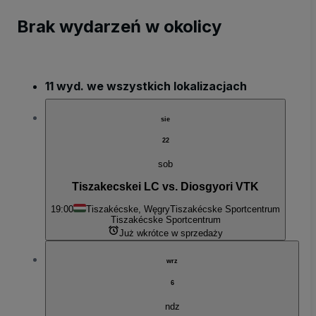
Brak wydarzeń w okolicy
11 wyd. we wszystkich lokalizacjach
sie
22
sob
Tiszakecskei LC vs. Diosgyori VTK
19:00
Tiszakécske, Węgry
Tiszakécske Sportcentrum
Tiszakécske Sportcentrum
Już wkrótce w sprzedaży
wrz
6
ndz