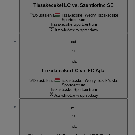
Tiszakecskei LC vs. Szentlorinc SE
Do ustalenia
Tiszakécske, Węgry
Tiszakécske
Sportcentrum
Tiszakécske Sportcentrum
Już wkrótce w sprzedaży
paź
11
ndz
Tiszakecskei LC vs. FC Ajka
Do ustalenia
Tiszakécske, Węgry
Tiszakécske
Sportcentrum
Tiszakécske Sportcentrum
Już wkrótce w sprzedaży
paź
18
ndz