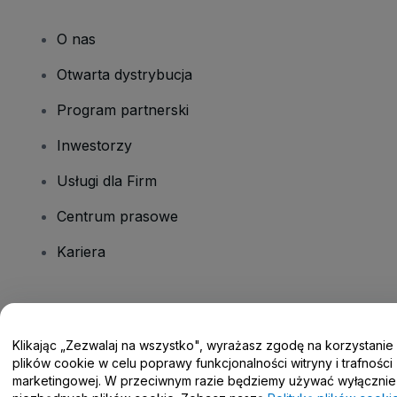
O nas
Otwarta dystrybucja
Program partnerski
Inwestorzy
Usługi dla Firm
Centrum prasowe
Kariera
Masz pytania?
Klikając „Zezwalaj na wszystko", wyrażasz zgodę na korzystanie
Centrum pomocy / Skontaktuj się z nami
plików cookie w celu poprawy funkcjonalności witryny i trafności
marketingowej. W przeciwnym razie będziemy używać wyłącznie