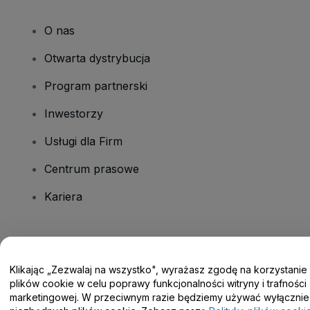
O nas
Otwarta dystrybucja
Program partnerski
Inwestorzy
Usługi dla Firm
Centrum prasowe
Kariera
Masz pytania?
Klikając „Zezwalaj na wszystko", wyrażasz zgodę na korzystanie
Centrum pomocy / Skontaktuj się z nami
plików cookie w celu poprawy funkcjonalności witryny i trafności
marketingowej. W przeciwnym razie będziemy używać wyłącznie