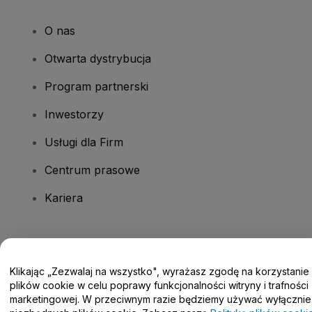
O nas
Otwarta dystrybucja
Program partnerski
Inwestorzy
Usługi dla Firm
Centrum prasowe
Kariera
Masz pytania?
Klikając „Zezwalaj na wszystko", wyrażasz zgodę na korzystanie
Centrum pomocy / Skontaktuj się z nami
plików cookie w celu poprawy funkcjonalności witryny i trafności
marketingowej. W przeciwnym razie będziemy używać wyłącznie