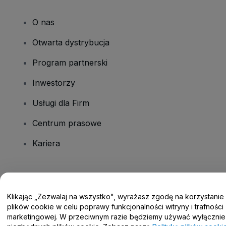
O nas
Otwarta dystrybucja
Program partnerski
Inwestorzy
Usługi dla Firm
Centrum prasowe
Kariera
Masz pytania?
Klikając „Zezwalaj na wszystko", wyrażasz zgodę na korzystanie
Centrum pomocy / Skontaktuj się z nami
plików cookie w celu poprawy funkcjonalności witryny i trafności
marketingowej. W przeciwnym razie będziemy używać wyłącznie