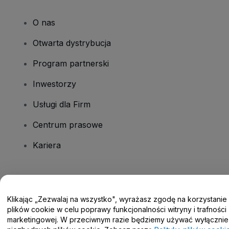
O nas
Otwarta dystrybucja
Program partnerski
Inwestorzy
Usługi dla Firm
Centrum prasowe
Kariera
Masz pytania?
Klikając „Zezwalaj na wszystko", wyrażasz zgodę na korzystanie
Centrum pomocy / Skontaktuj się z nami
plików cookie w celu poprawy funkcjonalności witryny i trafności
marketingowej. W przeciwnym razie będziemy używać wyłącznie