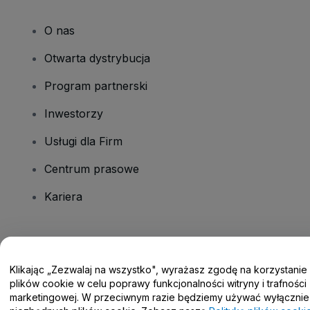
O nas
Otwarta dystrybucja
Program partnerski
Inwestorzy
Usługi dla Firm
Centrum prasowe
Kariera
Masz pytania?
Klikając „Zezwalaj na wszystko", wyrażasz zgodę na korzystanie
Centrum pomocy / Skontaktuj się z nami
plików cookie w celu poprawy funkcjonalności witryny i trafności
marketingowej. W przeciwnym razie będziemy używać wyłącznie