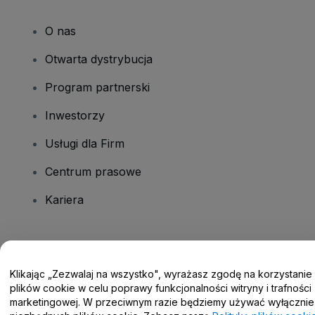
O nas
Otwarta dystrybucja
Program partnerski
Inwestorzy
Usługi dla Firm
Centrum prasowe
Kariera
Masz pytania?
Klikając „Zezwalaj na wszystko", wyrażasz zgodę na korzystanie
Centrum pomocy / Skontaktuj się z nami
plików cookie w celu poprawy funkcjonalności witryny i trafności
marketingowej. W przeciwnym razie będziemy używać wyłącznie