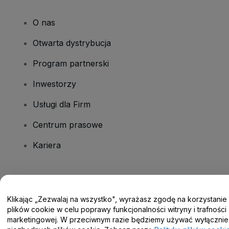
O nas
Otwarta dystrybucja
Program partnerski
Inwestorzy
Usługi dla Firm
Centrum prasowe
Kariera
Masz pytania?
Klikając „Zezwalaj na wszystko", wyrażasz zgodę na korzystanie
Centrum pomocy / Skontaktuj się z nami
plików cookie w celu poprawy funkcjonalności witryny i trafności
marketingowej. W przeciwnym razie będziemy używać wyłącznie