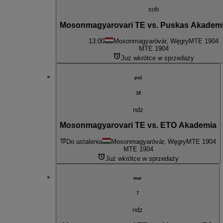
sob
Mosonmagyarovari TE vs. Puskas Akademia
13:00
Mosonmagyaróvár, Węgry
MTE 1904
MTE 1904
Już wkrótce w sprzedaży
paź
18
ndz
Mosonmagyarovari TE vs. ETO Akademia
Do ustalenia
Mosonmagyaróvár, Węgry
MTE 1904
MTE 1904
Już wkrótce w sprzedaży
mar
7
ndz