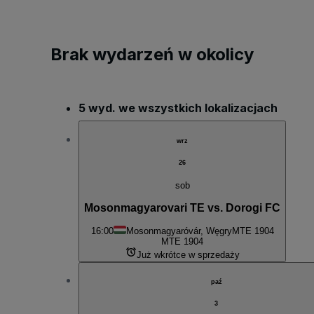
Brak wydarzeń w okolicy
5 wyd. we wszystkich lokalizacjach
wrz
26
sob
Mosonmagyarovari TE vs. Dorogi FC
16:00
Mosonmagyaróvár, Węgry
MTE 1904
MTE 1904
Już wkrótce w sprzedaży
paź
3