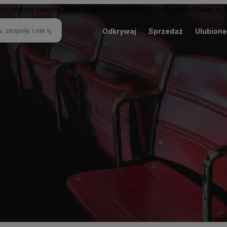
sprzedaży biletów. Ceny biletów w sprzedaży odsprzedażowej mogą
Odkrywaj
Sprzedaż
Ulubione