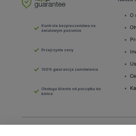
O 
Kontrole bezpieczeństwa na
Ot
światowym poziomie
Pr
Przejrzyste ceny
In
Us
100% gwarancja zamówienia
Ce
Ka
Obsługa klienta od początku do
końca
Prawa autorskie © viagogo GmbH 2026
Informacje dotyczące