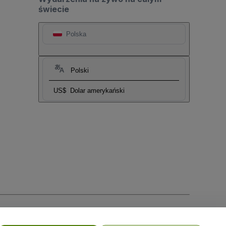
świecie
Polska
Polski
US$
Dolar amerykański