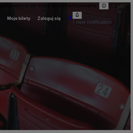
 być wyższe lub niższe od wartości nominalnej.
Moje bilety
Zaloguj się
1 new notification