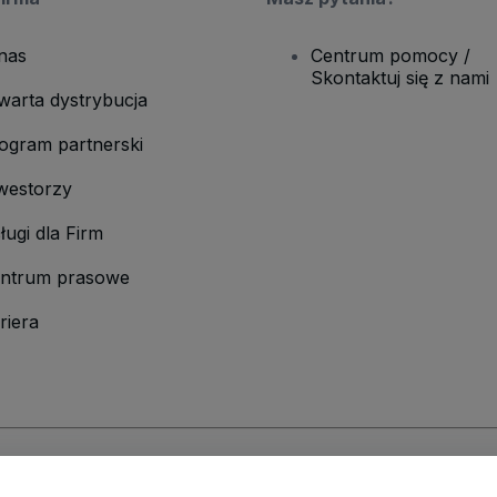
nas
Centrum pomocy /
Skontaktuj się z nami
warta dystrybucja
ogram partnerski
westorzy
ługi dla Firm
ntrum prasowe
riera